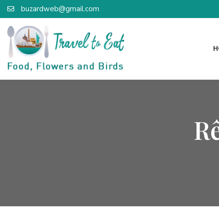
buzardweb@gmail.com
H
Rê