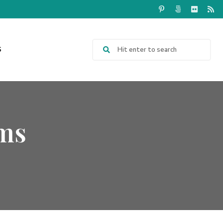
S
ims