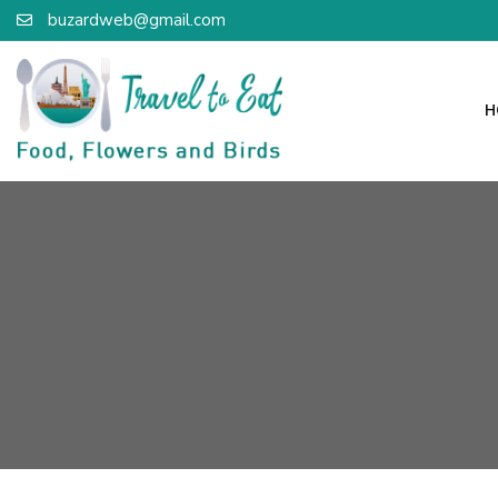
buzardweb@gmail.com
H