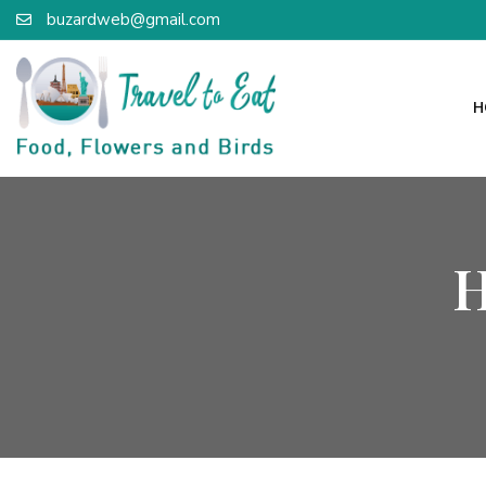
buzardweb@gmail.com
H
H